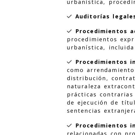
urbanística, proced
Auditorías legale
Procedimientos a
procedimientos expr
urbanística, incluid
Procedimientos in
como arrendamiento 
distribución, contra
naturaleza extracont
prácticas contraria
de ejecución de títu
sentencias extranjer
Procedimientos in
relacionadas con pr