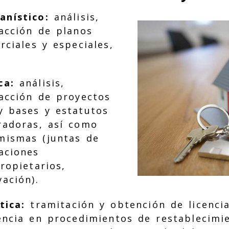
nístico:
análisis,
acción de planos
rciales y especiales,
ca:
análisis,
dacción de proyectos
y bases y estatutos
radoras, así como
 mismas (juntas de
aciones
ropietarios,
ación).
tica:
tramitación y obtención de licencia
encia en procedimientos de restablecimie