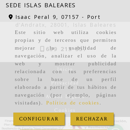
SEDE ISLAS BALEARES
Isaac Peral 9, 07157 -
Port
d'Andratx,
28001,
Islas Baleares
Este sitio web utiliza cookies
propias y de terceros que permiten
639 213 357
mejorar la usabilidad de
navegación, analizar el uso de la
web y mostrar publicidad
Inicio
relacionada con tus preferencias
sobre la base de un perfil
Privacidad
elaborado a partir de tus hábitos de
navegación (por ejemplo, páginas
Avisos Legales
visitadas).
Política de cookies
.
Cookies
CONFIGURAR
RECHAZAR