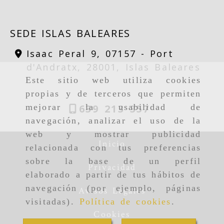
SEDE ISLAS BALEARES
Isaac Peral 9, 07157 -
Port
d'Andratx,
28001,
Islas Baleares
Este sitio web utiliza cookies
propias y de terceros que permiten
639 213 357
mejorar la usabilidad de
navegación, analizar el uso de la
web y mostrar publicidad
Inicio
relacionada con tus preferencias
sobre la base de un perfil
Privacidad
elaborado a partir de tus hábitos de
navegación (por ejemplo, páginas
Avisos Legales
visitadas).
Política de cookies
.
Cookies